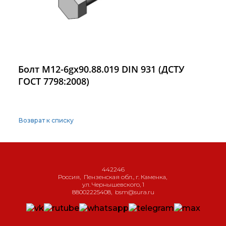
Болт М12-6gх90.88.019 DIN 931 (ДСТУ
ГОСТ 7798:2008)
Возврат к списку
442246
Россия
,
Пензенская обл., г. Каменка
,
ул. Чернышевского, 1
88002225408
,
bsm@sura.ru