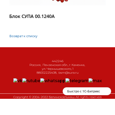
Блок СУПА 00.1240А
Возврат к списку
442246
Россия
,
Пензенская обл., г. Каменка
,
ул. Чернышевского, 1
88002225408
,
bsm@sura.ru
Быстро с 1С-Битрикс
Copyright © 2004-2022 Белинсксельмаш All rights reserved.