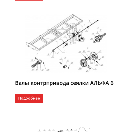
Валы контрпривода сеялки АЛЬФА 6
Подробнее