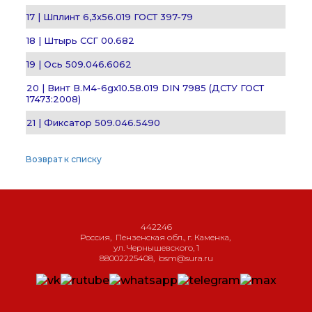
17 | Шплинт 6,3х56.019 ГОСТ 397-79
18 | Штырь ССГ 00.682
19 | Ось 509.046.6062
20 | Винт В.М4-6gх10.58.019 DIN 7985 (ДСТУ ГОСТ
17473:2008)
21 | Фиксатор 509.046.5490
Возврат к списку
442246
Россия
,
Пензенская обл., г. Каменка
,
ул. Чернышевского, 1
88002225408
,
bsm@sura.ru