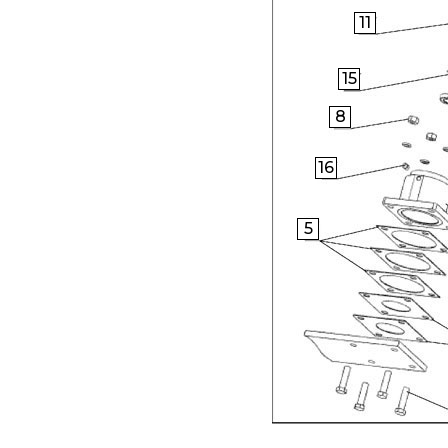
11
15
8
16
5